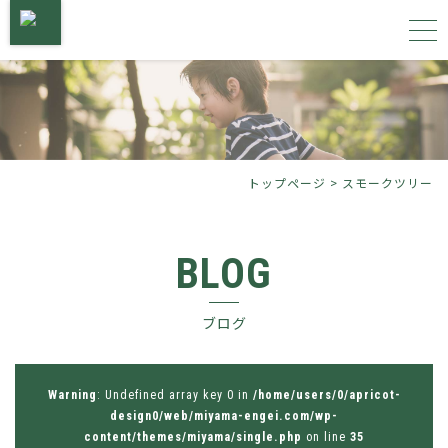
トップページ
サービス内容
トップページ
>
スモークツリー
施工事例
BLOG
植物図鑑
ブログ
会社概要
お問い合わせ
Warning
: Undefined array key 0 in
/home/users/0/apricot-
design0/web/miyama-engei.com/wp-
content/themes/miyama/single.php
on line
35