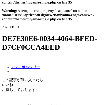
content/themes/miyama/single.php
on line
35
Warning
: Attempt to read property "cat_name" on null in
/home/users/0/apricot-design0/web/miyama-engei.com/wp-
content/themes/miyama/single.php
on line
35
2020.08.19
DE7E30E6-0034-4064-BFED-
D7CF0CCA4EED
« シンボルツリー
この記事が気に入ったら
いいね！
お待ちしております