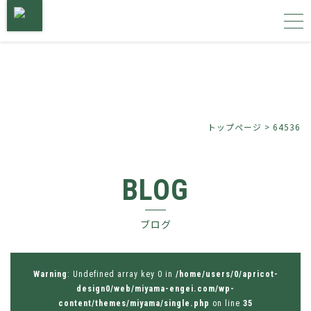
トップページ
サービス内容
トップページ
>
64536
施工事例
BLOG
植物図鑑
ブログ
会社概要
お問い合わせ
Warning
: Undefined array key 0 in
/home/users/0/apricot-
design0/web/miyama-engei.com/wp-
content/themes/miyama/single.php
on line
35