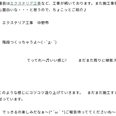
園芸は
エクステリア工事
など、工事が続いております。また施工事例
も面白いな・・・と思うので、ちょこっとご紹介♪
 エクステリア工事 中野市
、階段つくっちゃうよ～( ･`д･´)
ってれ～♬いい感じ! まだまだ周りに植栽スペースも造
このような感じにコツコツ造り上げていきます。 まだまだ施工す
ばっています。
、でっきるの楽しみだなぁ～(*´ω｀*)ご報告待っててくださいね～