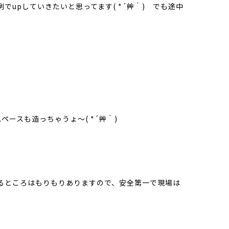
でupしていきたいと思ってます( *´艸｀) でも途中
っちゃうょ～( *´艸｀)
るところはもりもりありますので、安全第一で現場は