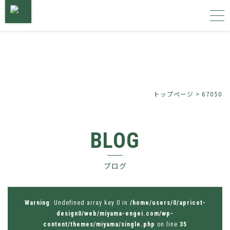
トップページ
サービス内容
トップページ
>
67050
施工事例
BLOG
植物図鑑
ブログ
会社概要
お問い合わせ
Warning
: Undefined array key 0 in
/home/users/0/apricot-
design0/web/miyama-engei.com/wp-
content/themes/miyama/single.php
on line
35