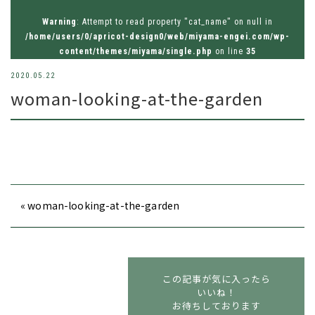
お問い合わせはお気軽にどうぞ
Warning
: Attempt to read property "cat_name" on null in
tel.026-214-8221
/home/users/0/apricot-design0/web/miyama-engei.com/wp-
content/themes/miyama/single.php
on line
35
2020.05.22
woman-looking-at-the-garden
« woman-looking-at-the-garden
この記事が気に入ったら
いいね！
お待ちしております