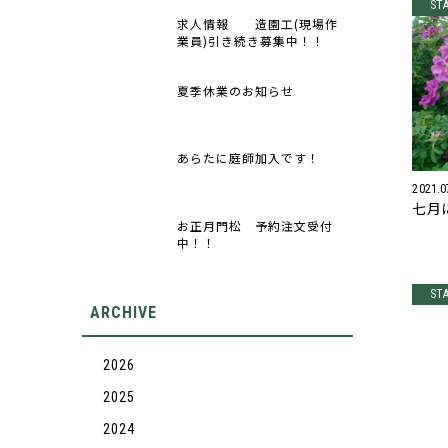
ST
求人情報 造園工(現場作
業員)引き続き募集中！！
夏季休業のお知らせ
あらたに庭師加入です！
2021.0
七月
お正月門松 予約注文受付
中！！
ST
ARCHIVE
2026
2025
2024