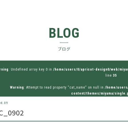
BLOG
ブログ
rning
: Undefined array key 0 in
/home/users/0/apricot-design0/web/miy
line
35
Warning
: Attempt to read property "cat_name" on null in
/home/users
content/themes/miyama/single.
04.09
C_0902