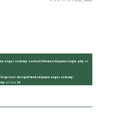
ama-engei.com/wp-content/themes/miyama/single.php
on
/0/apricot-design0/web/miyama-engei.com/wp-
php
on line
35