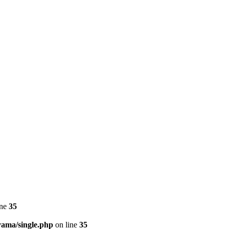
ine
35
yama/single.php
on line
35