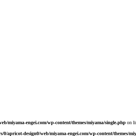
0/web/miyama-engei.com/wp-content/themes/miyama/single.php
on l
rs/0/apricot-design0/web/miyama-engei.com/wp-content/themes/mi