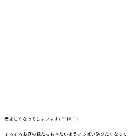
羨ましくなってしまいます( *´艸｀)
そろそろお庭の緑たちも🌞たいよういっぱい浴びたくなって