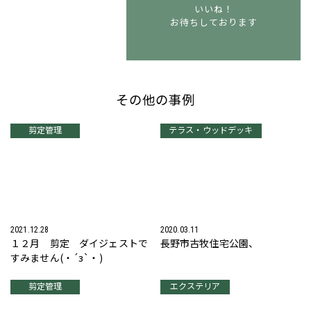
いいね！
お待ちしております
その他の事例
剪定管理
テラス・ウッドデッキ
2021.12.28
2020.03.11
１２月 剪定 ダイジェストで
長野市古牧住宅公園、
すみません(・´з`・)
剪定管理
エクステリア