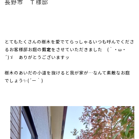
長野市 Ｔ様邸
お問い合わせはお気軽にどうぞ
tel.026-214-8221
とてもたくさんの樹木を愛でてらっしゃるいつも呼んでくださ
るお客様邸お庭の
剪定
をさせていただきました (｀・ω・
´)ゞ ありがとうございますッ
樹木のあいだの小道を抜けると我が家が…なんて素敵なお庭
でしょう✨(´ー｀)