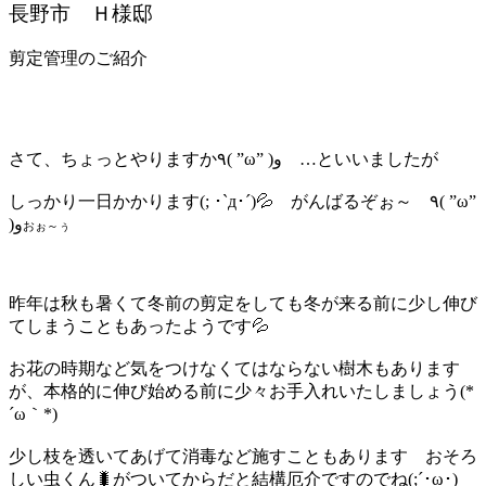
長野市 Ｈ様邸
剪定管理のご紹介
さて、ちょっとやりますか٩( ”ω” )و …といいましたが
しっかり一日かかります(; ･`д･´)💦 がんばるぞぉ～ ٩( ”ω”
)و
おぉ～ぅ
昨年は秋も暑くて冬前の剪定をしても冬が来る前に少し伸び
てしまうこともあったようです💦
お花の時期など気をつけなくてはならない樹木もあります
が、本格的に伸び始める前に少々お手入れいたしましょう(*
´ω｀*)
少し枝を透いてあげて消毒など施すこともあります おそろ
しい虫くん🐛がついてからだと結構厄介ですのでね(;´･ω･)