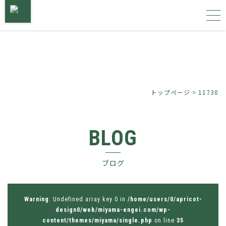
トップページ
サービス内容
トップページ
>
11730
施工事例
BLOG
植物図鑑
ブログ
会社概要
お問い合わせ
Warning
: Undefined array key 0 in
/home/users/0/apricot-
design0/web/miyama-engei.com/wp-
content/themes/miyama/single.php
on line
35