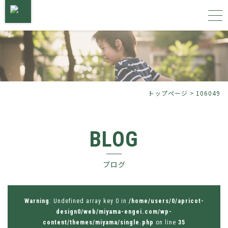
トップページ
サービス内容
トップページ
>
106049
施工事例
BLOG
植物図鑑
ブログ
会社概要
お問い合わせ
Warning
: Undefined array key 0 in
/home/users/0/apricot-
design0/web/miyama-engei.com/wp-
content/themes/miyama/single.php
on line
35