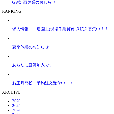
GW計画休業のおしらせ
RANKING
求人情報 造園工(現場作業員)引き続き募集中！！
夏季休業のお知らせ
あらたに庭師加入です！
お正月門松 予約注文受付中！！
ARCHIVE
2026
2025
2024