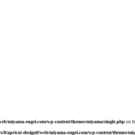
0/web/miyama-engei.com/wp-content/themes/miyama/single.php
on l
rs/0/apricot-design0/web/miyama-engei.com/wp-content/themes/mi