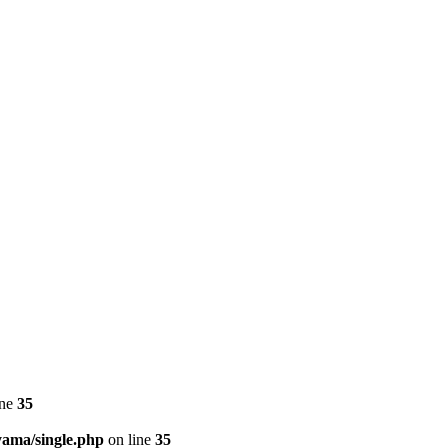
ine
35
yama/single.php
on line
35