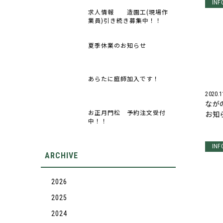
INF
求人情報 造園工(現場作
業員)引き続き募集中！！
夏季休業のお知らせ
あらたに庭師加入です！
2020.1
なが
お正月門松 予約注文受付
お知
中！！
INF
ARCHIVE
2026
2025
2024