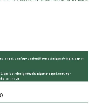
ama-engei.com/wp-content/themes/miyama/single.php
on
/0/apricot-design0/web/miyama-engei.com/wp-
php
on line
35
0