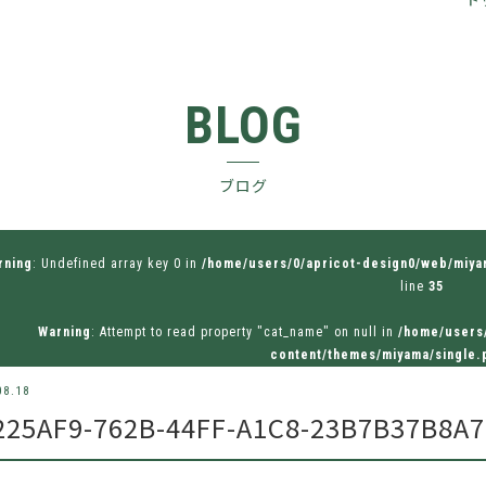
BLOG
ブログ
rning
: Undefined array key 0 in
/home/users/0/apricot-design0/web/miy
line
35
Warning
: Attempt to read property "cat_name" on null in
/home/users
content/themes/miyama/single.
08.18
225AF9-762B-44FF-A1C8-23B7B37B8A7