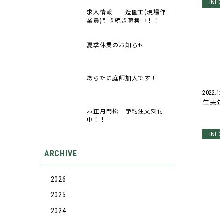
INF
求人情報 造園工(現場作
業員)引き続き募集中！！
夏季休業のお知らせ
あらたに庭師加入です！
2022.1
年末
お正月門松 予約注文受付
中！！
INF
ARCHIVE
2026
2025
2024