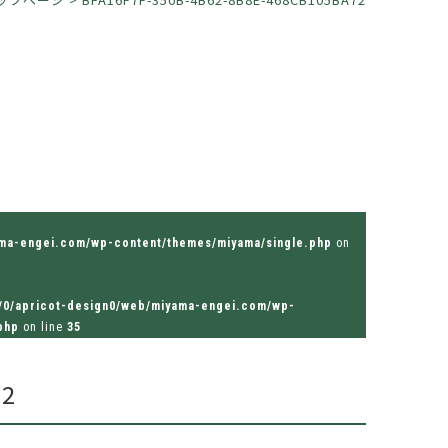
ama-engei.com/wp-content/themes/miyama/single.php
on
/0/apricot-design0/web/miyama-engei.com/wp-
php
on line
35
72