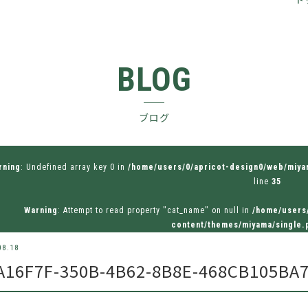
BLOG
ブログ
rning
: Undefined array key 0 in
/home/users/0/apricot-design0/web/miy
line
35
Warning
: Attempt to read property "cat_name" on null in
/home/users
content/themes/miyama/single.
08.18
A16F7F-350B-4B62-8B8E-468CB105BA