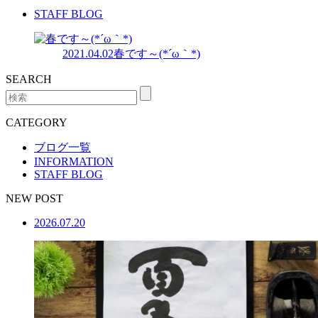
STAFF BLOG
2021.04.02
春です～(*´ω｀*)
SEARCH
CATEGORY
ブログ一覧
INFORMATION
STAFF BLOG
NEW POST
2026.07.20