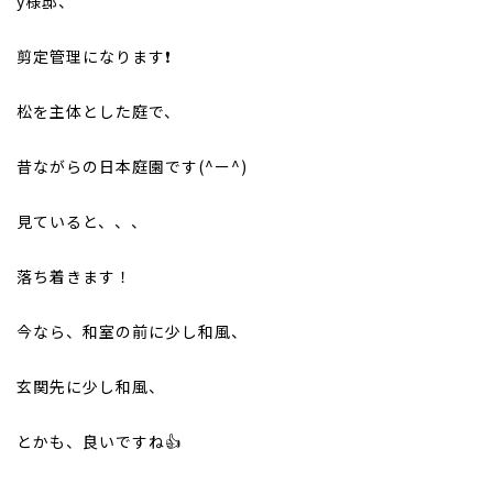
y様邸、
お問い合わせはお気軽にどうぞ
tel.026-214-8221
剪定管理になります❗
松を主体とした庭で、
昔ながらの日本庭園です(^ー^)
見ていると、、、
落ち着きます！
今なら、和室の前に少し和風、
玄関先に少し和風、
とかも、良いですね👍